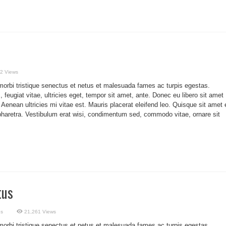
2 Views
morbi tristique senectus et netus et malesuada fames ac turpis egestas.
 feugiat vitae, ultricies eget, tempor sit amet, ante. Donec eu libero sit amet
enean ultricies mi vitae est. Mauris placerat eleifend leo. Quisque sit amet 
pharetra. Vestibulum erat wisi, condimentum sed, commodo vitae, ornare sit
tus
us
21,261 Views
morbi tristique senectus et netus et malesuada fames ac turpis egestas.