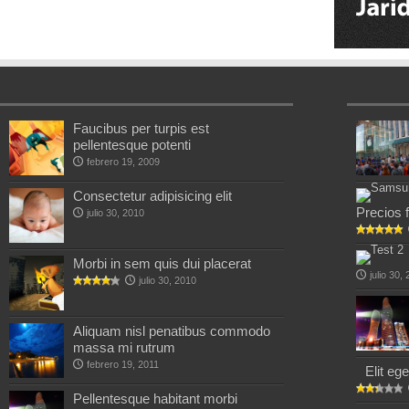
Faucibus per turpis est
pellentesque potenti
febrero 19, 2009
Consectetur adipisicing elit
Precios f
julio 30, 2010
Morbi in sem quis dui placerat
julio 30,
julio 30, 2010
Aliquam nisl penatibus commodo
massa mi rutrum
febrero 19, 2011
Elit eg
Pellentesque habitant morbi