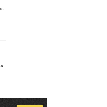
est
tus