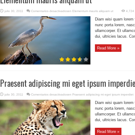
julio 30, 2011
Comentarios desactivados
en Elementum mauris aliquam ut
4,724
Diam wisi quam lorem ve
nunc porta lorem, nasc
ullamcorper. Et ullamco
dui, ultricies lacus. C
Read More »
Praesent adipiscing mi eget ipsum imperdi
julio 30, 2011
Comentarios desactivados
en Praesent adipiscing mi eget ipsum imperdiet
Diam wisi quam lorem ve
nunc porta lorem, nasc
ullamcorper. Et ullamco
dui, ultricies lacus. C
Read More »