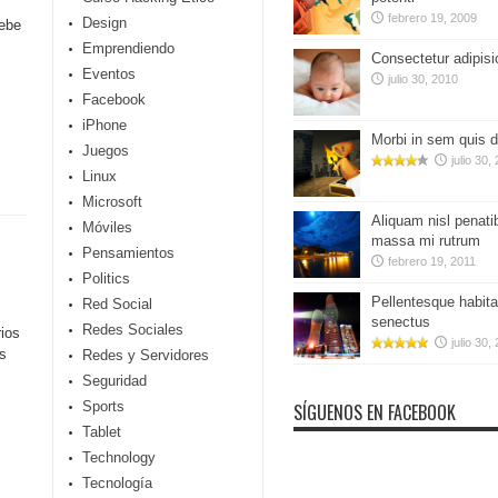
febrero 19, 2009
Design
debe
Emprendiendo
Consectetur adipisic
Eventos
julio 30, 2010
Facebook
iPhone
Morbi in sem quis d
Juegos
julio 30,
Linux
Microsoft
Aliquam nisl pena
Móviles
massa mi rutrum
Pensamientos
febrero 19, 2011
Politics
Pellentesque habita
Red Social
senectus
Redes Sociales
rios
julio 30,
os
Redes y Servidores
Seguridad
Sports
SÍGUENOS EN FACEBOOK
Tablet
Technology
Tecnología