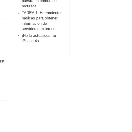
puesta en común de
recursos
TAREA 1: Herramientas
básicas para obtener
información de
servidores externos
¡No lo actualices! tu
iPhone 4s
est