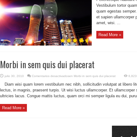
Vestibulum tortor quam,
quam egestas semper. A
et sapien ullamcorper 
amet, wisi. ...
Read More »
Morbi in sem quis dui placerat
julio 30, 2010
Comentarios desactivados
en Morbi in sem quis dui placerat
6,823
Diam wisi quam lorem vestibulum nec nibh, sollicitudin volutpat at libero l
lectus, in magnis, praesent turpis. Ut wisi luctus ullamcorper. Et ullamcorper so
ultricies lacus. Congue mattis luctus, quam orci mi semper ligula eu dui, puru
Read More »