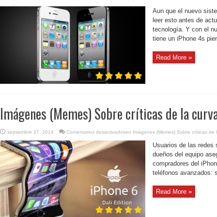
Aun que el nuevo siste
leer esto antes de actu
tecnología. Y con el n
tiene un iPhone 4s pie
Read More »
Imágenes (Memes) Sobre críticas de la curva
septiembre 27, 2014
Comentarios desactivados
en Imágenes (Memes) Sobre críticas de l
Usuarios de las redes 
dueños del equipo aseg
compradores del iPhone
teléfonos avanzados: s
Read More »