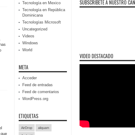
SUBSCRIBETE A NUESTRO CA
Tecnología en Mexico
Tecnología en República
Dominicana
Tecnologías Microsoft
Uncategorized
Videos
,
Windows
onas
World
o
VIDEO DESTACADO
META
Acceder
Feed de entradas
Feed de comentarios
WordPress.org
ETIQUETAS
el
AirDrop
aliquam
 que