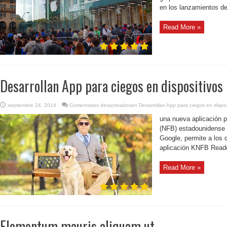
en los lanzamientos de
Read More »
Desarrollan App para ciegos en dispositivos
septiembre 24, 2014
Comentarios desactivados
en Desarrollan App para ciegos en dispo
una nueva aplicación p
(NFB) estadounidense y
Google, permite a los 
aplicación KNFB Reader
Read More »
Elementum mauris aliquam ut