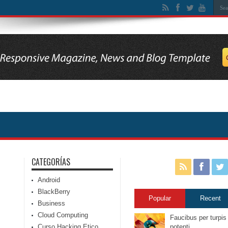
CATEGORÍAS
Android
BlackBerry
Popular
Recent
Business
Cloud Computing
Faucibus per turpis
Curso Hacking Etico
potenti