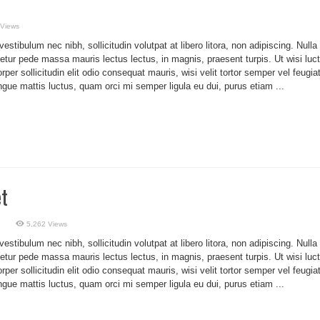
 Views
stibulum nec nibh, sollicitudin volutpat at libero litora, non adipiscing. Nulla
etur pede massa mauris lectus lectus, in magnis, praesent turpis. Ut wisi luc
rper sollicitudin elit odio consequat mauris, wisi velit tortor semper vel feugia
ongue mattis luctus, quam orci mi semper ligula eu dui, purus etiam ...
et
5,262 Views
stibulum nec nibh, sollicitudin volutpat at libero litora, non adipiscing. Nulla
etur pede massa mauris lectus lectus, in magnis, praesent turpis. Ut wisi luc
rper sollicitudin elit odio consequat mauris, wisi velit tortor semper vel feugia
ongue mattis luctus, quam orci mi semper ligula eu dui, purus etiam ...