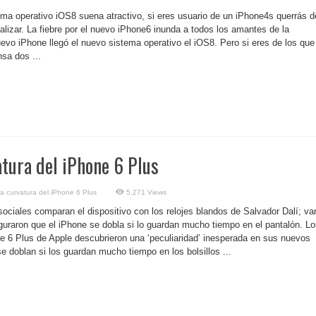
ma operativo iOS8 suena atractivo, si eres usuario de un iPhone4s querrás 
alizar. La fiebre por el nuevo iPhone6 inunda a todos los amantes de la
uevo iPhone llegó el nuevo sistema operativo el iOS8. Pero si eres de los que
nsa dos ...
tura del iPhone 6 Plus
a curvatura del iPhone 6 Plus
5,271 Views
sociales comparan el dispositivo con los relojes blandos de Salvador Dalí; va
uraron que el iPhone se dobla si lo guardan mucho tiempo en el pantalón. L
 6 Plus de Apple descubrieron una ‘peculiaridad’ inesperada en sus nuevos
e doblan si los guardan mucho tiempo en los bolsillos ...