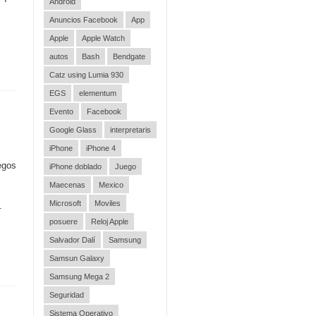
Android
Anuncios Facebook
App
Apple
Apple Watch
autos
Bash
Bendgate
Catz using Lumia 930
EGS
elementum
Evento
Facebook
Google Glass
interpretaris
iPhone
iPhone 4
egos
iPhone doblado
Juego
Maecenas
Mexico
Microsoft
Moviles
.
posuere
Reloj Apple
Salvador Dalí
Samsung
Samsun Galaxy
Samsung Mega 2
Seguridad
Sistema Operativo