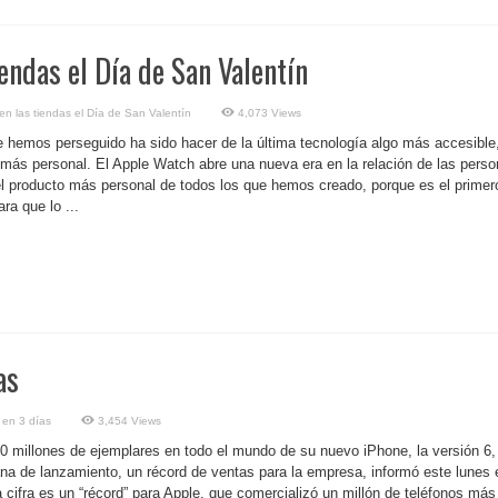
endas el Día de San Valentín
n las tiendas el Día de San Valentín
4,073 Views
e hemos perseguido ha sido hacer de la última tecnología algo más accesible
, más personal. El Apple Watch abre una nueva era en la relación de las pers
el producto más personal de todos los que hemos creado, porque es el primer
a que lo ...
as
 en 3 días
3,454 Views
 millones de ejemplares en todo el mundo de su nuevo iPhone, la versión 6,
na de lanzamiento, un récord de ventas para la empresa, informó este lunes 
a cifra es un “récord” para Apple, que comercializó un millón de teléfonos más