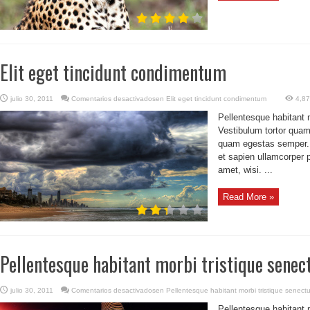
Elit eget tincidunt condimentum
julio 30, 2011
Comentarios desactivados
en Elit eget tincidunt condimentum
4,87
Pellentesque habitant 
Vestibulum tortor quam,
quam egestas semper. A
et sapien ullamcorper 
amet, wisi. ...
Read More »
Pellentesque habitant morbi tristique senec
julio 30, 2011
Comentarios desactivados
en Pellentesque habitant morbi tristique senect
Pellentesque habitant 