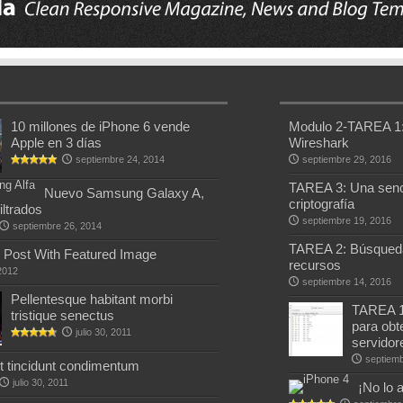
10 millones de iPhone 6 vende
Modulo 2-TAREA 1: 
Apple en 3 días
Wireshark
septiembre 24, 2014
septiembre 29, 2016
TAREA 3: Una senci
Nuevo Samsung Galaxy A,
criptografía
iltrados
septiembre 19, 2016
septiembre 26, 2014
TAREA 2: Búsqueda
Post With Featured Image
recursos
 2012
septiembre 14, 2016
Pellentesque habitant morbi
TAREA 1
tristique senectus
para obt
julio 30, 2011
servidor
septiemb
et tincidunt condimentum
julio 30, 2011
¡No lo 