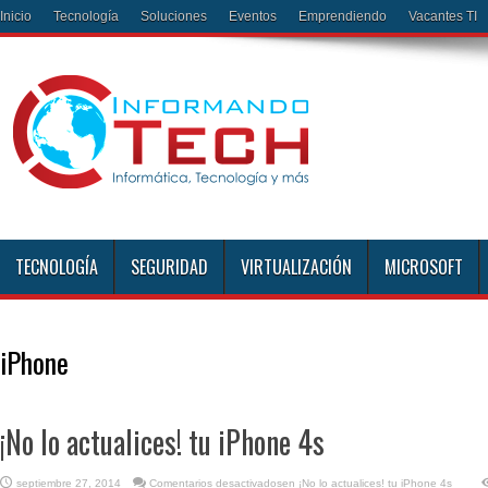
Inicio
Tecnología
Soluciones
Eventos
Emprendiendo
Vacantes TI
TECNOLOGÍA
SEGURIDAD
VIRTUALIZACIÓN
MICROSOFT
iPhone
¡No lo actualices! tu iPhone 4s
septiembre 27, 2014
Comentarios desactivados
en ¡No lo actualices! tu iPhone 4s