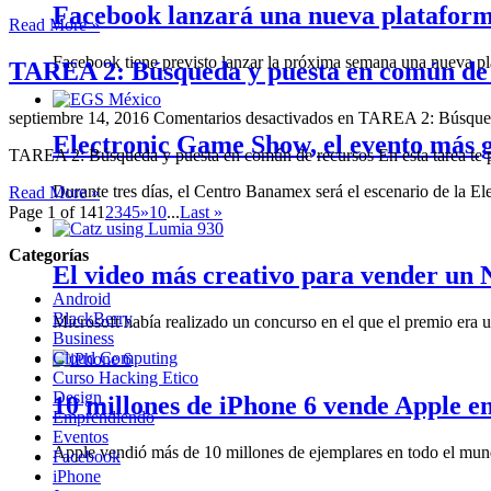
Facebook lanzará una nueva plataform
Read More »
Facebook tiene previsto lanzar la próxima semana una nueva plat
TAREA 2: Búsqueda y puesta en común de 
septiembre 14, 2016
Comentarios desactivados
en TAREA 2: Búsqueda
Electronic Game Show, el evento más 
TAREA 2: Búsqueda y puesta en común de recursos En esta tarea te 
Durante tres días, el Centro Banamex será el escenario de la 
Read More »
Page 1 of 14
1
2
3
4
5
»
10
...
Last »
Categorías
El video más creativo para vender un
Android
BlackBerry
Microsoft había realizado un concurso en el que el premio era
Business
Cloud Computing
Curso Hacking Etico
Design
10 millones de iPhone 6 vende Apple en
Emprendiendo
Eventos
Apple vendió más de 10 millones de ejemplares en todo el mundo
Facebook
iPhone