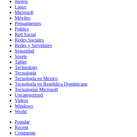
Juegos
Linux
Microsoft
Móviles
Pensamientos
Politics
Red Social
Redes Sociales
Redes y Servidores
Seguridad
Sports
Tablet
Technology
Tecnología
Tecnología en Mexico
Tecnología en República Dominicana
Tecnologías Microsoft
Uncategorized
Videos
Windows
World
Popular
Recent
Comments