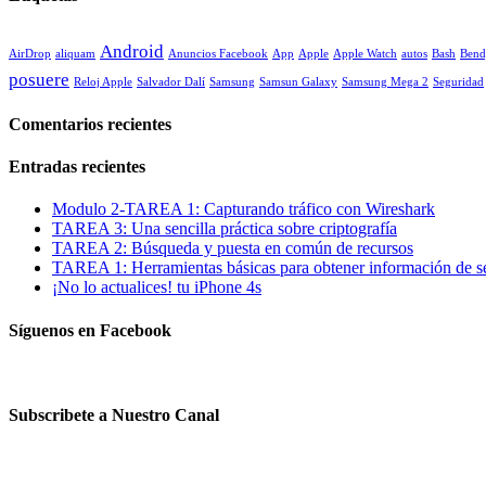
Android
AirDrop
aliquam
Anuncios Facebook
App
Apple
Apple Watch
autos
Bash
Bend
posuere
Reloj Apple
Salvador Dalí
Samsung
Samsun Galaxy
Samsung Mega 2
Seguridad
Comentarios recientes
Entradas recientes
Modulo 2-TAREA 1: Capturando tráfico con Wireshark
TAREA 3: Una sencilla práctica sobre criptografía
TAREA 2: Búsqueda y puesta en común de recursos
TAREA 1: Herramientas básicas para obtener información de se
¡No lo actualices! tu iPhone 4s
Síguenos en Facebook
Subscribete a Nuestro Canal